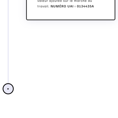
valeur ajoutée sur le marché du
travail.
NUMÉRO UAI : 0134435A
MÉCENAT
2.
En choisissant d'entrer dans le cercle
de nos mécènes, vous contribuez au
développement de compétences de
jeunes à Marseille, assurant ainsi leur
employabilité tout en contribuant à la
re-localisation de l'industrie textile en
Région Provence-Alpes-Côte d'Azur et
en France. Ainsi les domaines sont : la
formation, l'éducation, l'emploi et la
transition écologique. Les entreprise
bénéficient d'une réduction de 60% du
montant du don.